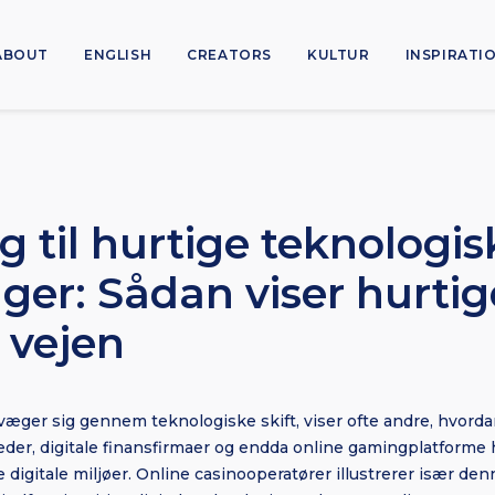
ABOUT
ENGLISH
CREATORS
KULTUR
INSPIRATI
g til hurtige teknologis
ger: Sådan viser hurtig
 vejen
evæger sig gennem teknologiske skift, viser ofte andre, hvord
er, digitale finansfirmaer og endda online gamingplatforme h
e digitale miljøer. Online casinooperatører illustrerer især de