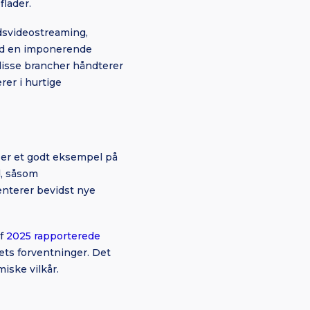
flader.
idsvideostreaming,
rmed en imponerende
 disse brancher håndterer
rer i hurtige
 er et godt eksempel på
d, såsom
enterer bevidst nye
af
2025 rapporterede
ets forventninger. Det
iske vilkår.