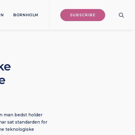
ON
BORNHOLM
SUBSCRIBE
ke
e
an man bedst holder
ar sat standarden for
nne teknologiske