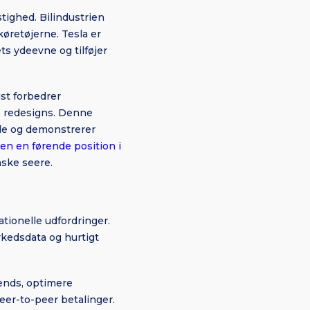
tighed. Bilindustrien
øretøjerne. Tesla er
ts ydeevne og tilføjer
ist forbedrer
e redesigns. Denne
nde og demonstrerer
en en førende position i
nske seere.
ationelle udfordringer.
kedsdata og hurtigt
rends, optimere
eer-to-peer betalinger.