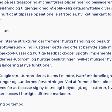
rad på realtidssporing af chaufførers placeringer og passagere
ssætning og tilgængelighed. Øjeblikkelig dataudnyttelse give
 hurtigt at tilpasse operationelle strategier, hvilket markant
.
litet
er interne strukturer, der fremmer hurtig handling og beslutn
oftwareudvikling illustrerer dette ved ofte at benytte agile 
ojektcyklusser og hurtige feedbackloops. Spotify implementer
jdernes autonomi og hurtige beslutninger, hvilket muliggør h
lancering af nye funktioner.
oogle strukturerer deres teams i mindre, tværfunktionelle gru
nger og kundernes forventninger. Ved at fremme fleksible i
es for at tilpasse sig ny teknologi betydeligt, og illustrerer, 
er succes i hurtigt skiftende markeder.
ning og tempo