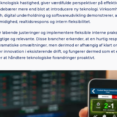
knologisk hastighed, giver værdifulde perspektiver på effekti
indebærer mere end blot at introducere ny teknologi. Virksom
ch, digital underholdning og softwareudvikling demonstrerer, a
idighed, realtidsrespons og intern fleksibilitet.
 løbende justeringer og implementere fleksible interne praks
tige og relevante. Disse brancher erkender, at en hurtig res
dramatiske omvæltninger, men derimod er afhængig af klart o
r innovation i eksisterende drift, og fungerer dermed som et 
r at håndtere teknologiske forandringer proaktivt.