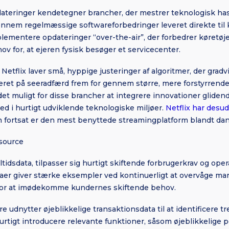
ateringer kendetegner brancher, der mestrer teknologisk has
ennem regelmæssige softwareforbedringer leveret direkte til k
lementere opdateringer “over-the-air”, der forbedrer køretøje
v for, at ejeren fysisk besøger et servicecenter.
etflix laver små, hyppige justeringer af algoritmer, der gradv
ret på seeradfærd frem for gennem større, mere forstyrrend
det muligt for disse brancher at integrere innovationer glide
hed i hurtigt udviklende teknologiske miljøer.
Netflix har desud
en fortsat er den mest benyttede streamingplatform blandt da
source
tidsdata, tilpasser sig hurtigt skiftende forbrugerkrav og oper
aer giver stærke eksempler ved kontinuerligt at overvåge mar
 for at imødekomme kundernes skiftende behov.
udnytter øjeblikkelige transaktionsdata til at identificere t
rtigt introducere relevante funktioner, såsom øjeblikkelige p