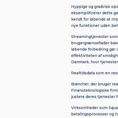
Hyppige og gradvise opd
eksemplificerer dette g
kendt for løbende at imp
nye funktioner uden beho
Streamingtjenester som N
brugergrænseflader base
løbende forbedring gør 
effektiviteten af smidig
Danmark
, hvor tjenest
Realtidsdata som en res
Brancher, der bruger real
Finansteknologiske firm
justere deres tjenester
Virksomheder som Square 
betalingsprocesser og hu