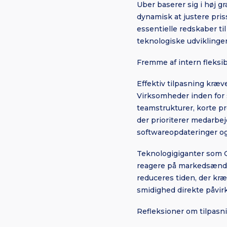
Uber baserer sig i høj g
dynamisk at justere pri
essentielle redskaber til
teknologiske udviklinger
Fremme af intern fleksibi
Effektiv tilpasning kræv
Virksomheder inden for s
teamstrukturer, korte pr
der prioriterer medarbe
softwareopdateringer og 
Teknologigiganter som G
reagere på markedsændri
reduceres tiden, der kræv
smidighed direkte påvirk
Refleksioner om tilpas