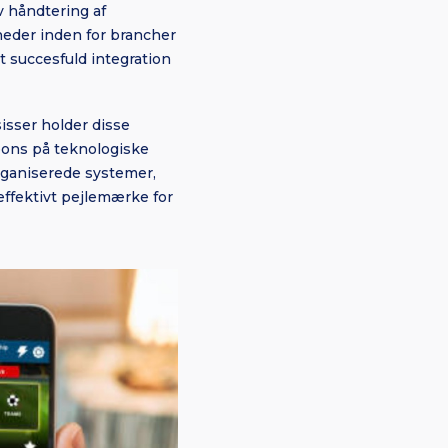
v håndtering af
heder inden for brancher
t succesfuld integration
isser holder disse
pons på teknologiske
rganiserede systemer,
effektivt pejlemærke for