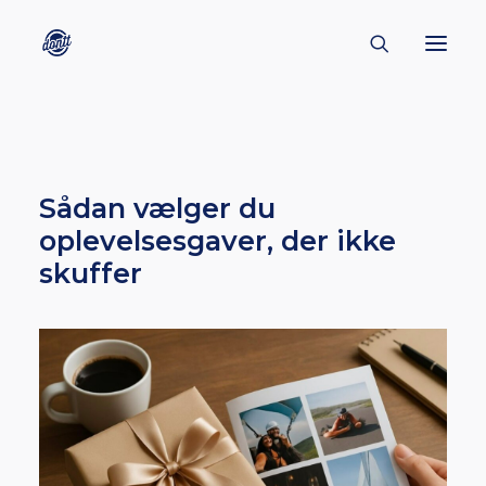
CONTACT
ABOUT
Sådan vælger du
ENGLISH
oplevelsesgaver, der ikke
CREATORS
skuffer
KULTUR
INSPIRATION
BORNHOLM
SUBSCRIBE