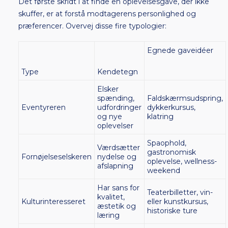
Det første skridt i at finde en oplevelsesgave, der ikke
skuffer, er at forstå modtagerens personlighed og
præferencer. Overvej disse fire typologier:
Egnede gaveidéer
Type
Kendetegn
Elsker
spænding,
Faldskærmsudspring,
Eventyreren
udfordringer
dykkerkursus,
og nye
klatring
oplevelser
Spaophold,
Værdsætter
gastronomisk
Fornøjelseselskeren
nydelse og
oplevelse, wellness-
afslapning
weekend
Har sans for
Teaterbilletter, vin-
kvalitet,
Kulturinteresseret
eller kunstkursus,
æstetik og
historiske ture
læring