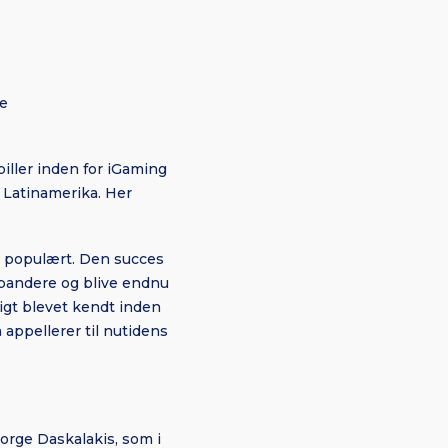
te
piller inden for iGaming
g Latinamerika. Her
g populært. Den succes
spandere og blive endnu
igt blevet kendt inden
 appellerer til nutidens
orge Daskalakis, som i