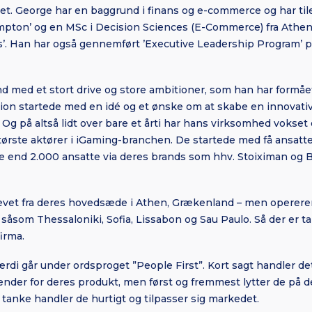
aet. George har en baggrund i finans og e-commerce og har til
ampton’ og en MSc i Decision Sciences (E-Commerce) fra Athens
. Han har også gennemført ’Executive Leadership Program’ 
d med et stort drive og store ambitioner, som han har formået 
sion startede med en idé og et ønske om at skabe en innovativ
 Og på altså lidt over bare et årti har hans virksomhed vokset
tørste aktører i iGaming-branchen. De startede med få ansatte 
re end 2.000 ansatte via deres brands som hhv. Stoiximan og B
evet fra deres hovedsæde i Athen, Grækenland – men opererer
, såsom Thessaloniki, Sofia, Lissabon og Sau Paulo. Så der er t
irma.
di går under ordsproget ”People First”. Kort sagt handler de
nder for deres produkt, men først og fremmest lytter de på d
n tanke handler de hurtigt og tilpasser sig markedet.