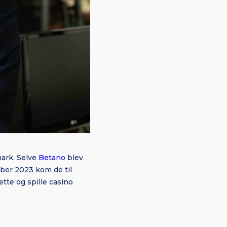
mark. Selve
Betano
blev
mber 2023 kom de til
ette og spille casino