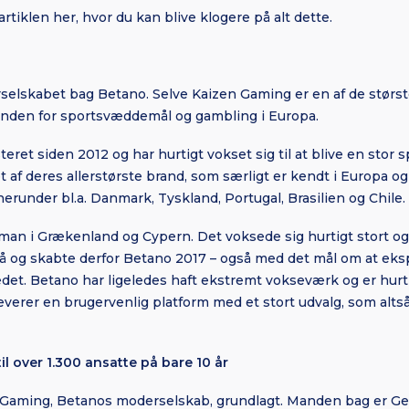
rtiklen her, hvor du kan blive klogere på alt dette.
elskabet bag Betano. Selve Kaizen Gaming er en af de størs
inden for sportsvæddemål og gambling i Europa.
ret siden 2012 og har hurtigt vokset sig til at blive en stor s
t af deres allerstørste brand, som særligt er kendt i Europa o
herunder bl.a. Danmark, Tyskland, Portugal, Brasilien og Chile.
an i Grækenland og Cypern. Det voksede sig hurtigt stort o
på og skabte derfor Betano 2017 – også med det mål om at ek
det. Betano har ligeledes haft ekstremt vokseværk og er hurt
leverer en brugervenlig platform med et stort udvalg, som altså
il over 1.300 ansatte på bare 10 år
n Gaming, Betanos moderselskab, grundlagt. Manden bag er Ge