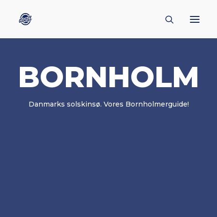
BORNHOLM
CONTACT
ABOUT
ENGLISH
Danmarks solskinsø. Vores Bornholmerguide!
CREATORS
KULTUR
INSPIRATION
BORNHOLM
SUBSCRIBE