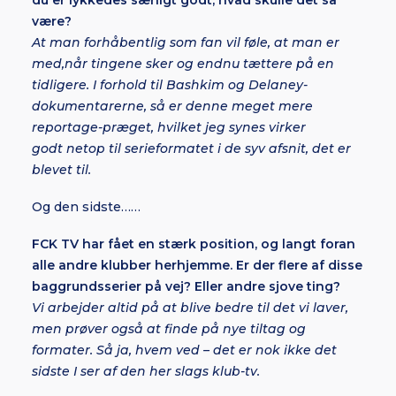
du er lykkedes særligt godt, hvad skulle det så
være?
At man forhåbentlig som fan vil føle, at man er
med,når tingene sker og endnu tættere på en
tidligere. I forhold til Bashkim og Delaney-
dokumentarerne, så er denne meget mere
reportage-præget, hvilket jeg synes virker
godt netop til serieformatet i de syv afsnit, det er
blevet til.
Og den sidste……
FCK TV har fået en stærk position, og langt foran
alle andre klubber herhjemme. Er der flere af disse
baggrundsserier på vej? Eller andre sjove ting?
Vi arbejder altid
på at blive bedre til det vi laver,
men prøver også at finde på nye tiltag og
formater. Så ja, hvem ved – det er nok ikke det
sidste I ser af den her slags klub-tv.